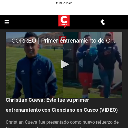
CORREO | Primer entrenamiento de Christian Cueva con Cienciano
DEPORTES
Christian Cueva: Este fue su primer
0
seconds
of
entrenamiento con Cienciano en Cusco (VIDEO)
42
seconds
Christian Cueva fue presentado como nuevo refuerzo de