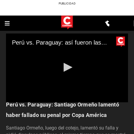
Perú vs. Paraguay: así fueron las disculpas de Santiago Ormeño tras fallar su penal
DEPORTES
Perú vs. Paraguay: Santiago Ormeño lamentó
0
seconds
of
haber fallado su penal por Copa América
0
seconds
Santiago Ormeño, luego del cotejo, lamentó su falla y