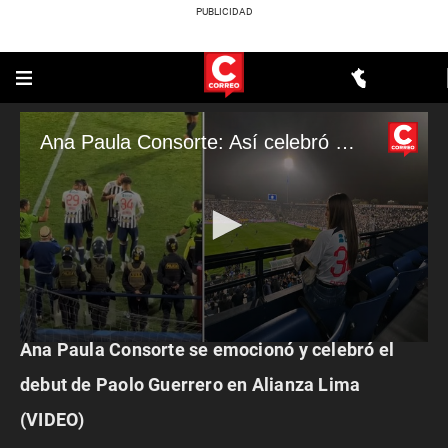
Ana Paula Consorte: Así celebró el debut de Paolo Guerrero en Alianza Lima
ESPECTÁCULOS
Ana Paula Consorte se emocionó y celebró el
0
seconds
of
debut de Paolo Guerrero en Alianza Lima
59
seconds
(VIDEO)