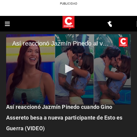
Así reaccionó Jazmín Pinedo al ver beso escena de beso de Gino Assereto en ‘EEG’
ESPECTÁCULOS
Así reaccionó Jazmín Pinedo cuando Gino
0
seconds
of
Assereto besa a nueva participante de Esto es
3
minutes,
Guerra (VIDEO)
23
seconds