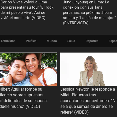
Carlos Vives volvió a Lima
Jung Jinyoung en Lima: La
para presentar su tour “El rock
conexión con sus fans
de mi pueblo vive”: Así se
peruanas, su próximo álbum
vivió el concierto (VIDEO)
solista y “La niña de mis ojos”
(ENTREVISTA)
Actualidad
Política
Mundo
Salud
Deportes
Espec
ilbert Aguilar rompe su
Jessica Newton le responde a
ilencio sobre supuestas
Milett Figueroa tras
nfidelidades de su esposa:
acusaciones por certamen: “N
“duele mucho” (VIDEO)
sé a qué sumas de dinero se
refiere” (VIDEO)