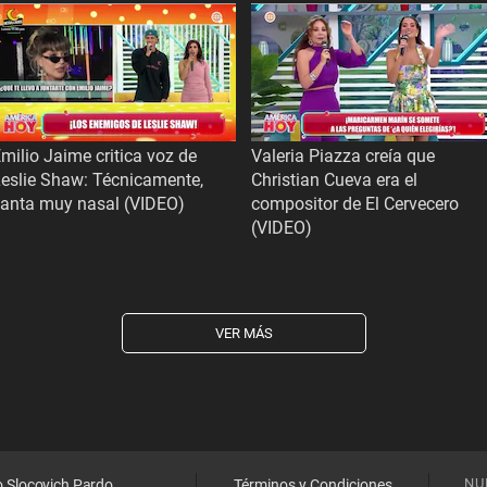
milio Jaime critica voz de
Valeria Piazza creía que
eslie Shaw: Técnicamente,
Christian Cueva era el
canta muy nasal (VIDEO)
compositor de El Cervecero
(VIDEO)
VER MÁS
NU
o Slocovich Pardo
Términos y Condiciones