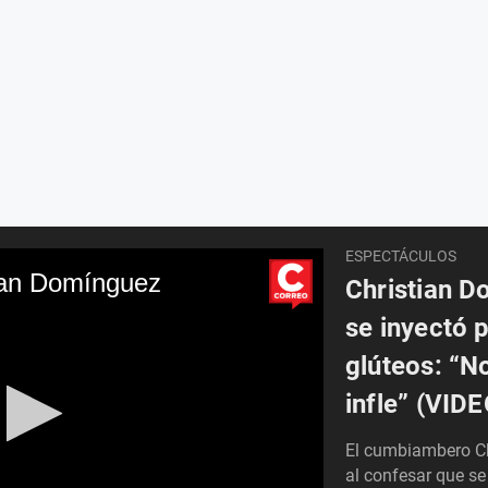
ESPECTÁCULOS
tian Domínguez
Christian D
se inyectó 
glúteos: “N
infle” (VIDE
El cumbiambero Ch
al confesar que se