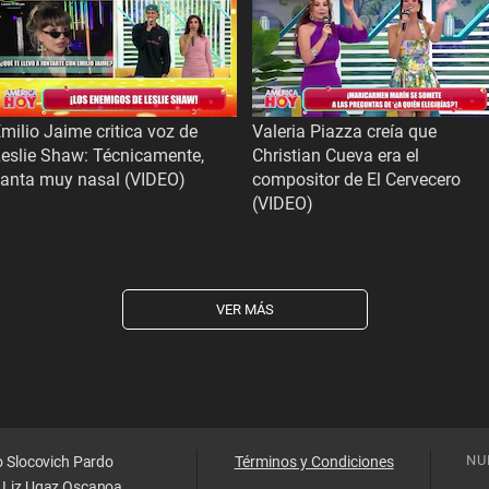
milio Jaime critica voz de
Valeria Piazza creía que
eslie Shaw: Técnicamente,
Christian Cueva era el
canta muy nasal (VIDEO)
compositor de El Cervecero
(VIDEO)
VER MÁS
NU
o Slocovich Pardo
Términos y Condiciones
 Liz Ugaz Oscanoa