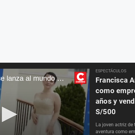
ESPECTÁCULOS
Francisca Aronsson se lanza al mundo empresarial de los vestidos
Francisca A
como empre
años y vend
S/500
La joven actriz de
aventura como emp