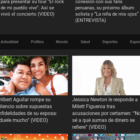
para presentar su tour “El rock
conexión con sus fans
de mi pueblo vive”: Así se
peruanas, su próximo álbum
vivió el concierto (VIDEO)
solista y “La niña de mis ojos”
(ENTREVISTA)
Actualidad
Política
Mundo
Salud
Deportes
Espec
ilbert Aguilar rompe su
Jessica Newton le responde a
ilencio sobre supuestas
Milett Figueroa tras
nfidelidades de su esposa:
acusaciones por certamen: “N
“duele mucho” (VIDEO)
sé a qué sumas de dinero se
refiere” (VIDEO)