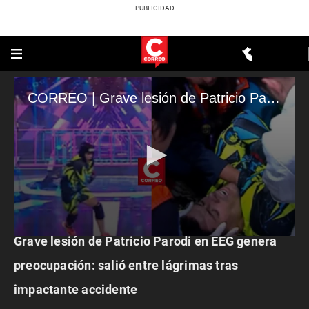
CORREO | Grave lesión de Patricio Parodi en EEG genera preocupación: salió entre lágrimas tras impactante accidente
ESPECTÁCULOS
Grave lesión de Patricio Parodi en EEG genera
0
seconds
of
preocupación: salió entre lágrimas tras
4
minutes,
impactante accidente
37
seconds