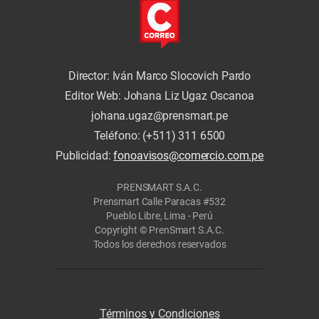
Director: Iván Marco Slocovich Pardo
Editor Web: Johana Liz Ugaz Oscanoa
johana.ugaz@prensmart.pe
Teléfono: (+511) 311 6500
Publicidad:
fonoavisos@comercio.com.pe
PRENSMART S.A.C.
Prensmart Calle Paracas #532
Pueblo Libre, Lima - Perú
Copyright © PrenSmart S.A.C.
Todos los derechos reservados
Términos y Condiciones