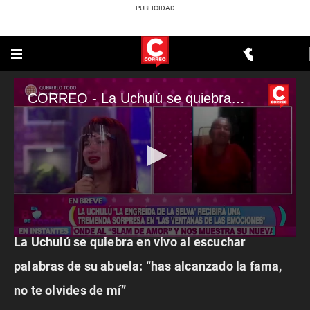
CORREO - La Uchulú se quiebra en vivo al escuchar palabras de su abuela: “has alcanzado la fama, no te olvides de mí”
ESPECTÁCULOS
La Uchulú se quiebra en vivo al escuchar
0
seconds
of
palabras de su abuela: “has alcanzado la fama,
3
minutes,
no te olvides de mí”
35
seconds