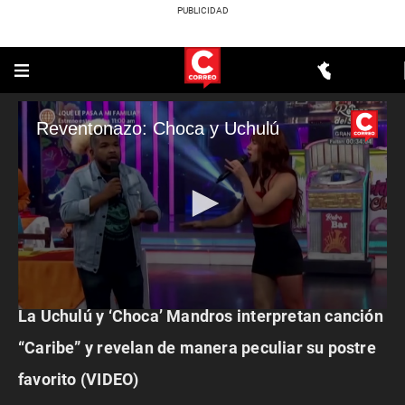
Reventonazo: Choca y Uchulú
ESPECTÁCULOS
La Uchulú y ‘Choca’ Mandros interpretan canción
0
seconds
of
“Caribe” y revelan de manera peculiar su postre
2
minutes,
favorito (VIDEO)
6
seconds