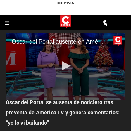
Óscar del Portal ausente en América Mediodía
ESPECTÁCULOS
Óscar del Portal se ausenta de noticiero tras
0
seconds
of
preventa de América TV y genera comentarios:
18
seconds
“yo lo vi bailando”