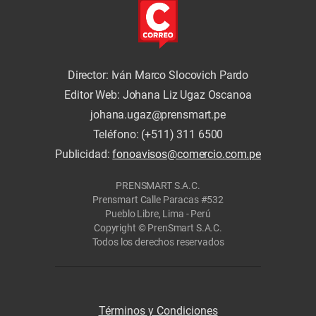
Director: Iván Marco Slocovich Pardo
Editor Web: Johana Liz Ugaz Oscanoa
johana.ugaz@prensmart.pe
Teléfono: (+511) 311 6500
Publicidad:
fonoavisos@comercio.com.pe
PRENSMART S.A.C.
Prensmart Calle Paracas #532
Pueblo Libre, Lima - Perú
Copyright © PrenSmart S.A.C.
Todos los derechos reservados
Términos y Condiciones