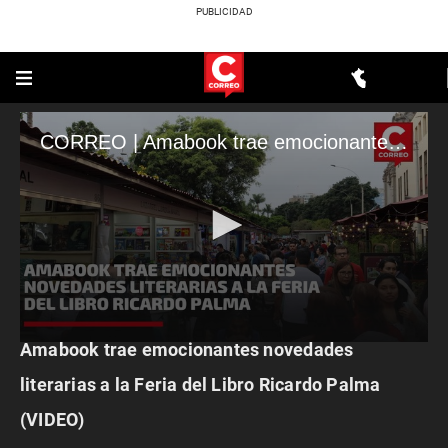
CORREO | Amabook trae emocionantes novedades literarias a la Feria del Libro Ricardo Palma
OLOR A TINTA
Amabook trae emocionantes novedades
0
seconds
of
literarias a la Feria del Libro Ricardo Palma
2
minutes,
(VIDEO)
50
seconds