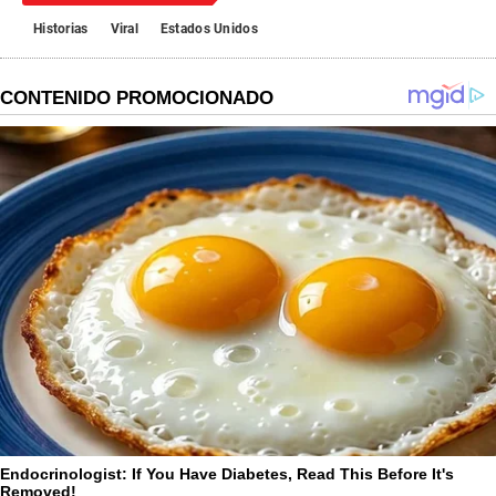
n
d
Historias
Viral
Estados Unidos
s