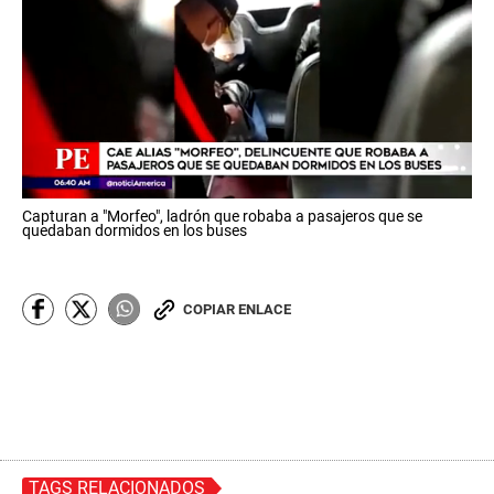
0
Capturan a "Morfeo", ladrón que robaba a pasajeros que se
o
quedaban dormidos en los buses
f
1
m
i
COPIAR ENLACE
n
u
t
e
,
5
5
s
e
c
TAGS RELACIONADOS
o