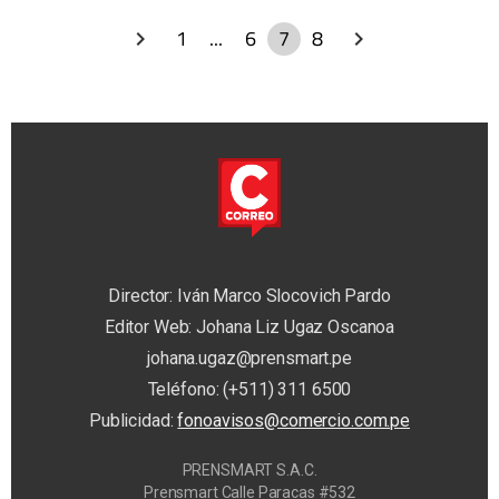
1
...
6
7
8
Director: Iván Marco Slocovich Pardo
Editor Web: Johana Liz Ugaz Oscanoa
johana.ugaz@prensmart.pe
Teléfono: (+511) 311 6500
Publicidad:
fonoavisos@comercio.com.pe
PRENSMART S.A.C.
Prensmart Calle Paracas #532