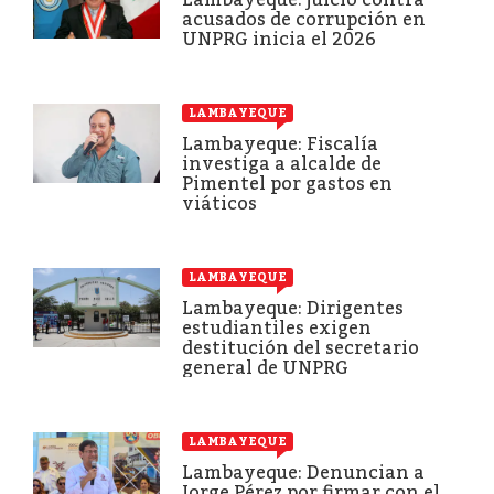
acusados de corrupción en
UNPRG inicia el 2026
LAMBAYEQUE
Lambayeque: Fiscalía
investiga a alcalde de
Pimentel por gastos en
viáticos
LAMBAYEQUE
Lambayeque: Dirigentes
estudiantiles exigen
destitución del secretario
general de UNPRG
LAMBAYEQUE
Lambayeque: Denuncian a
Jorge Pérez por firmar con el