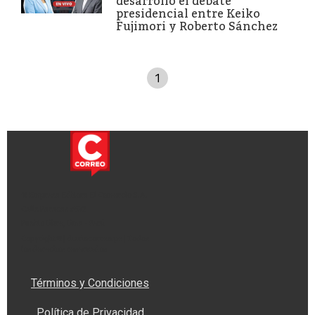
desarrolló el debate
presidencial entre Keiko
Fujimori y Roberto Sánchez
1
© Empresa Editora El Comercio S.A.
Calle Paracas #532
Pueblo Libre, Lima - Perú
Copyright© | diariocorreo.pe | Todos
los derechos reservados
Términos y Condiciones
Política de Privacidad