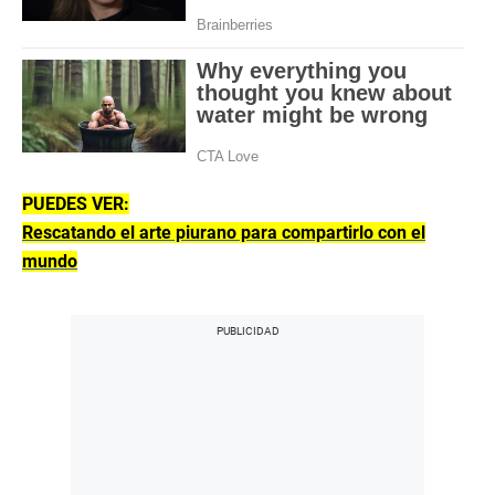
PUEDES VER:
Rescatando el arte piurano para compartirlo con el
mundo