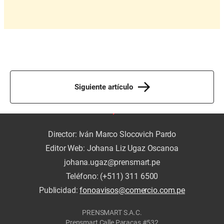
Siguiente artículo
Director: Iván Marco Slocovich Pardo
Editor Web: Johana Liz Ugaz Oscanoa
johana.ugaz@prensmart.pe
Teléfono: (+511) 311 6500
Publicidad:
fonoavisos@comercio.com.pe
PRENSMART S.A.C.
Prensmart Calle Paracas #532