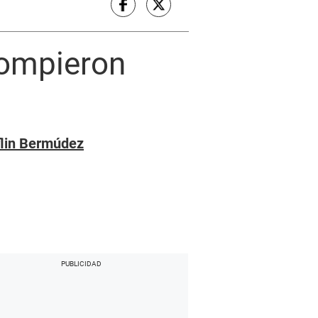
rompieron
flin Bermúdez