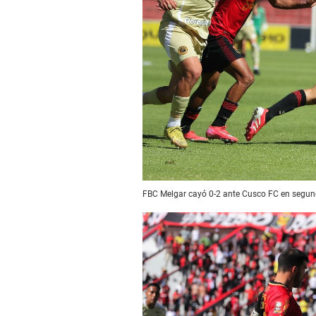
FBC Melgar cayó 0-2 ante Cusco FC en segund