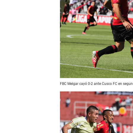
FBC Melgar cayó 0-2 ante Cusco FC en segund