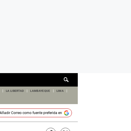
Cuadro
de
búsqueda
LA LIBERTAD
LAMBAYEQUE
LIMA
Añadir
Correo
como fuente preferida en