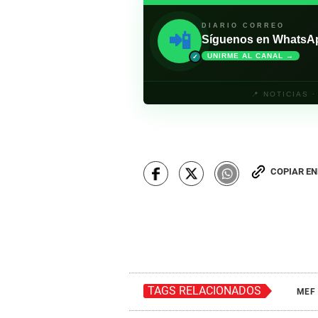
DIARIO CORREO
📲
Síguenos en WhatsApp 
UNIRME AL CANAL →
✓
📍 NOTICIAS 
COPIAR E
TAGS RELACIONADOS
MEF