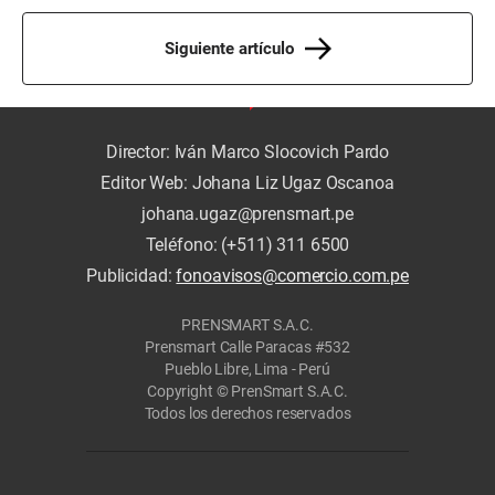
Siguiente artículo
Director: Iván Marco Slocovich Pardo
Editor Web: Johana Liz Ugaz Oscanoa
johana.ugaz@prensmart.pe
Teléfono: (+511) 311 6500
Publicidad:
fonoavisos@comercio.com.pe
PRENSMART S.A.C.
Prensmart Calle Paracas #532
Pueblo Libre, Lima - Perú
Copyright © PrenSmart S.A.C.
Todos los derechos reservados