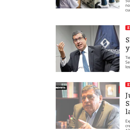
Su
no
cu
S
y
Ti
Se
lo
J
S
l
Ex
cr