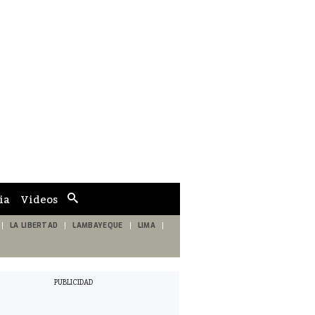
ia
Videos
Cuadro
de
búsqueda
LA LIBERTAD
LAMBAYEQUE
LIMA