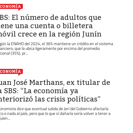
ECONOMÍA
BS: El número de adultos que
iene una cuenta o billetera
óvil crece en la región Junín
gún la ENAHO del 2024, el 36% mantiene un crédito en el sistema
nanciero, que la ubica ligeramente por encima del promedio
ional (35%), pr...
ECONOMÍA
uan José Marthans, ex titular de
a SBS: “La economía ya
nteriorizó las crisis políticas”
onomista dice que eventual salida de Jerí del Gobierno afectaría
co o nada al país, pero que lo que sí dañaría sería volver a tener a
uien...