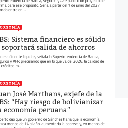
perintendencia de Banca, Seguros y AFP publicó un proyecto de
rma para ese propósito. Sería a partir del 1 de junio del 2027
ando entre en ...
ECONOMÍA
BS: Sistema financiero es sólido
 soportará salida de ahorros
ene suficiente liquidez, señala la Superintendencia de Banca,
guros y AFP, precisando que en lo que va del 2026, la calidad de
s créditos m...
ECONOMÍA
uan José Marthans, exjefe de la
BS: “Hay riesgo de bolivianizar
a economía peruana”
perto dijo que un gobierno de Sánchez haría que la economía
ezca menos de 1% al año, aumentaría la pobreza y, en menos de