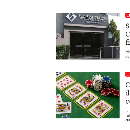
S
C
f
Me
de
C
d
c
La
re
cu