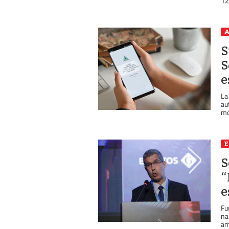
12
A
S
S
e
La
au
mo
S
“
e
Fu
na
amp