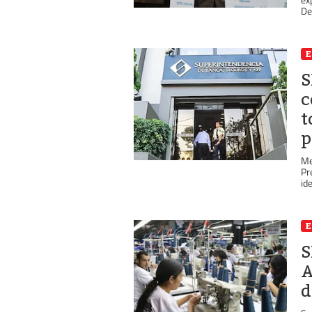
De
S
c
t
p
Me
Pr
ide
S
A
d