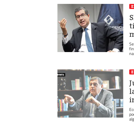
S
t
m
Se
fi
nac
J
l
i
Ec
po
alg