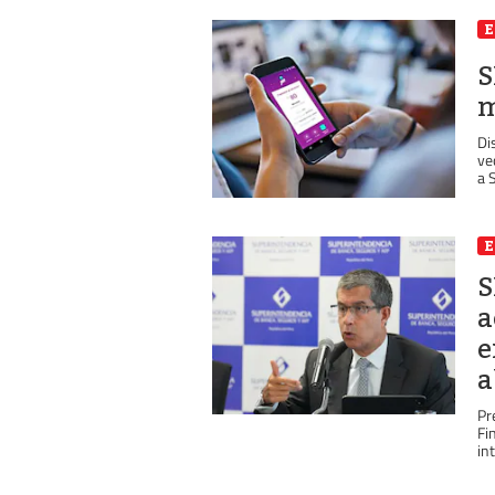
S
m
Di
ve
a 
S
a
e
a
Pr
Fi
in