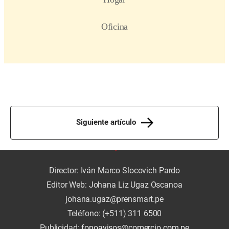
Siguiente artículo
Director: Iván Marco Slocovich Pardo
Editor Web: Johana Liz Ugaz Oscanoa
johana.ugaz@prensmart.pe
Teléfono: (+511) 311 6500
Publicidad:
fonoavisos@comercio.com.pe