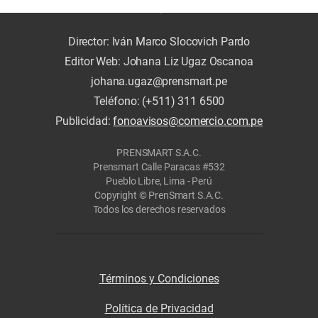
Director: Iván Marco Slocovich Pardo
Editor Web: Johana Liz Ugaz Oscanoa
johana.ugaz@prensmart.pe
Teléfono: (+511) 311 6500
Publicidad:
fonoavisos@comercio.com.pe
PRENSMART S.A.C.
Prensmart Calle Paracas #532
Pueblo Libre, Lima - Perú
Copyright © PrenSmart S.A.C.
Todos los derechos reservados
Términos y Condiciones
Política de Privacidad