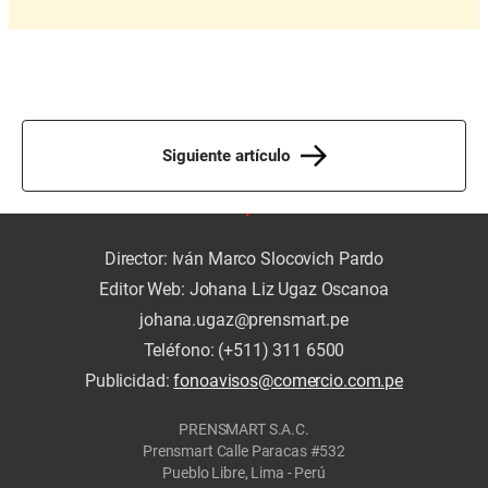
Siguiente artículo
Director: Iván Marco Slocovich Pardo
Editor Web: Johana Liz Ugaz Oscanoa
johana.ugaz@prensmart.pe
Teléfono: (+511) 311 6500
Publicidad:
fonoavisos@comercio.com.pe
PRENSMART S.A.C.
Prensmart Calle Paracas #532
Pueblo Libre, Lima - Perú