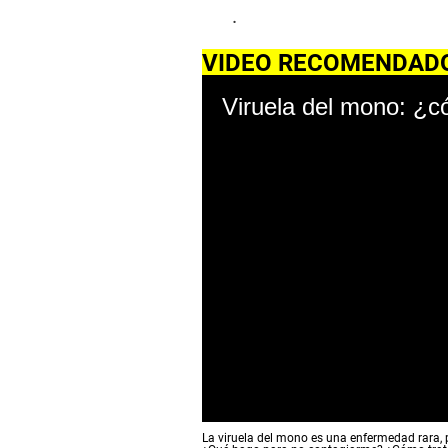
.
VIDEO RECOMENDAD
0
La viruela del mono es una enfermedad rara, 
s