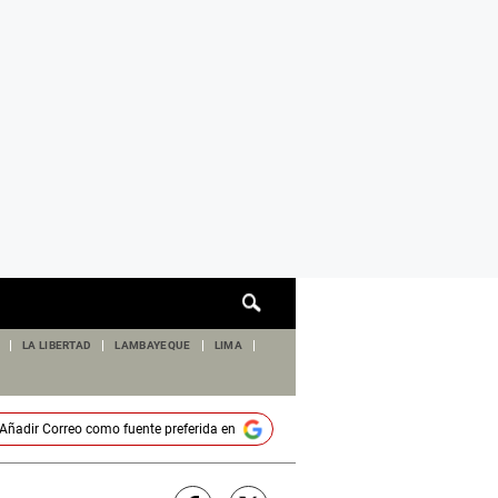
Cuadro
de
búsqueda
LA LIBERTAD
LAMBAYEQUE
LIMA
Añadir
Correo
como fuente preferida en