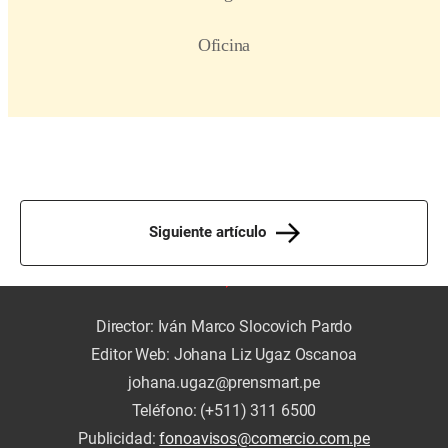
Siguiente artículo
Director: Iván Marco Slocovich Pardo
Editor Web: Johana Liz Ugaz Oscanoa
johana.ugaz@prensmart.pe
Teléfono: (+511) 311 6500
Publicidad:
fonoavisos@comercio.com.pe