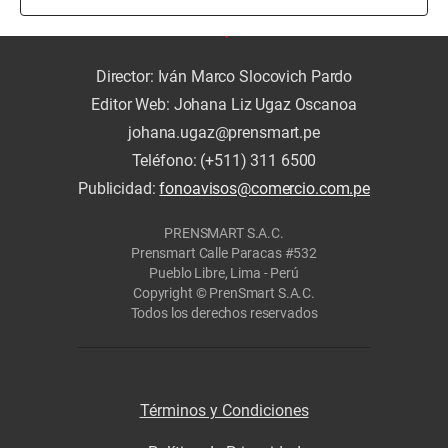
Director: Iván Marco Slocovich Pardo
Editor Web: Johana Liz Ugaz Oscanoa
johana.ugaz@prensmart.pe
Teléfono: (+511) 311 6500
Publicidad:
fonoavisos@comercio.com.pe
PRENSMART S.A.C.
Prensmart Calle Paracas #532
Pueblo Libre, Lima - Perú
Copyright © PrenSmart S.A.C.
Todos los derechos reservados
Términos y Condiciones