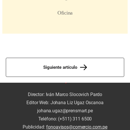
Siguiente artículo
Director: Iván Marco Slocovich Pardo
Editor Web: Johana Liz Ugaz Oscanoa
johana.ugaz@prensmart.pe
Teléfono: (+511) 311 6500
Publicidad:
fonoavisos@comercio.com.pe