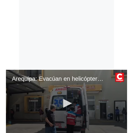
Arequipa: Evacúan en helicóptero a gestante y dos pacientes más del santuario de la Virgen de Chapi (VIDEO)