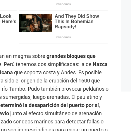
otan en magma sobre
grandes bloques que
del Perú tenemos dos simplificadas: la de
Nazca
ricana
que soporta costa y Andes. Es posible
ya sido el origen de la erupción del 1600 que
el río Tambo. Pudo también provocar peldaños o
s sumergidas, luego arenadas. El paulatino y
eterminó la desaparición del puerto por sí
,
avío
junto al efecto simultáneo de arenación
lizado sondeos marinos para detectar fallas o
no son imprescindibles para cegar un puerto o