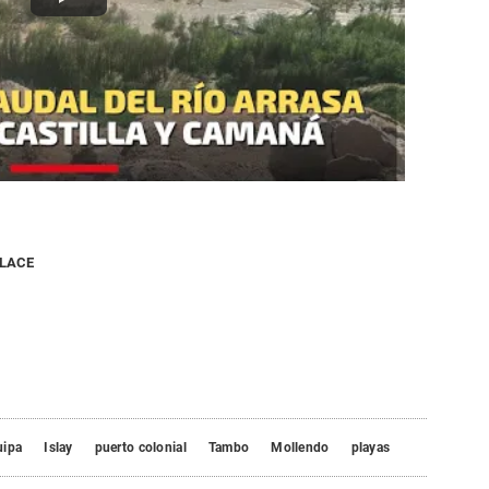
NLACE
uipa
Islay
puerto colonial
Tambo
Mollendo
playas