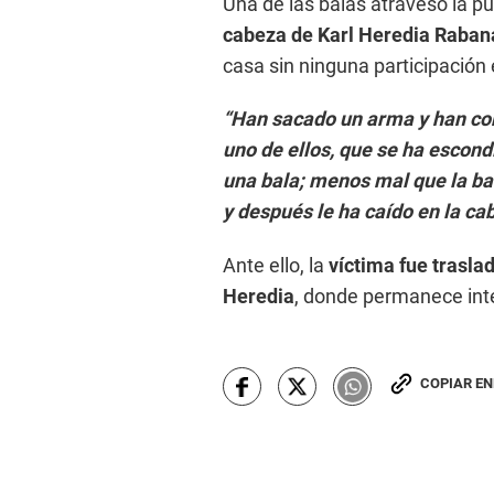
Una de las balas atravesó la p
cabeza de Karl Heredia Raban
casa sin ninguna participación 
“Han sacado un arma y han com
uno de ellos, que se ha escond
una bala; menos mal que la ba
y después le ha caído en la ca
Ante ello, la
víctima fue trasla
Heredia
, donde permanece int
COPIAR E