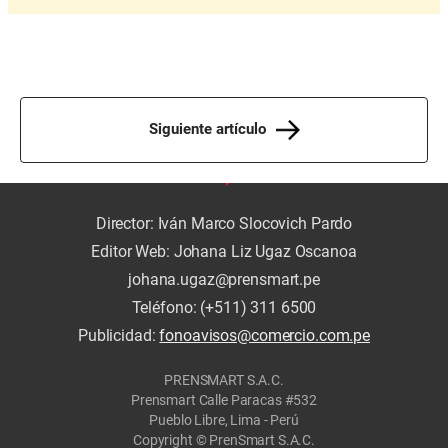
Siguiente artículo
Director: Iván Marco Slocovich Pardo
Editor Web: Johana Liz Ugaz Oscanoa
johana.ugaz@prensmart.pe
Teléfono: (+511) 311 6500
Publicidad:
fonoavisos@comercio.com.pe
PRENSMART S.A.C.
Prensmart Calle Paracas #532
Pueblo Libre, Lima - Perú
Copyright © PrenSmart S.A.C.