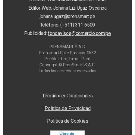
Editor Web: Johana Liz Ugaz Oscanoa
johana.ugaz@prensmart.pe
Teléfono: (+511) 311 6500
Publicidad:
fonoavisos@comercio.com.pe
PRENSMART S.A.C.
Prensmart Calle Paracas #532
Pueblo Libre, Lima - Perú
Copyright © PrenSmart S.A.C.
Todos los derechos reservados
Privacy Manager
Términos y Condiciones
Política de Privacidad
Politica de Cookies