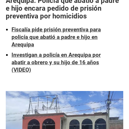
Arequipa: Policía que abatió a padre
e hijo encara pedido de prisión
preventiva por homicidios
Fiscalía pide prisión preventiva para
policía que abatió a padre e hijo en
Arequipa
Investigan a policía en Arequipa por
abatir a obrero y su hijo de 16 años
(VIDEO)