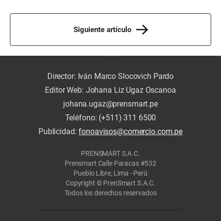
Siguiente artículo
Director: Iván Marco Slocovich Pardo
Editor Web: Johana Liz Ugaz Oscanoa
johana.ugaz@prensmart.pe
Teléfono: (+511) 311 6500
Publicidad:
fonoavisos@comercio.com.pe
PRENSMART S.A.C.
Prensmart Calle Paracas #532
Pueblo Libre, Lima - Perú
Copyright © PrenSmart S.A.C.
Todos los derechos reservados