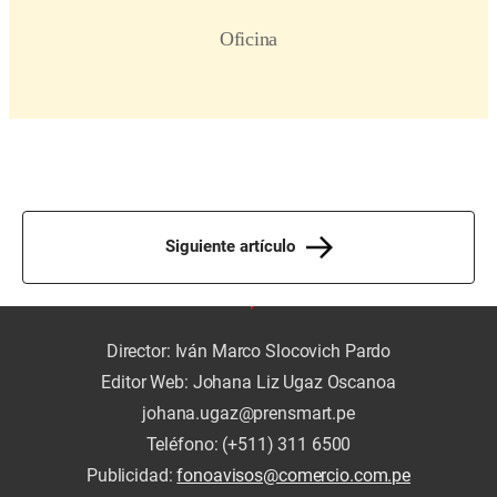
Siguiente artículo
Director: Iván Marco Slocovich Pardo
Editor Web: Johana Liz Ugaz Oscanoa
johana.ugaz@prensmart.pe
Teléfono: (+511) 311 6500
Publicidad:
fonoavisos@comercio.com.pe