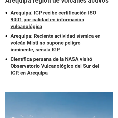
Arequipa región de volcanes activos
Arequipa: IGP recibe certificación ISO
9001 por calidad en información
vulcanológica
Arequipa: Reciente actividad sísmica en
volcán Misti no supone peligro
inminente, señala IGP
Científica peruana de la NASA visitó
Observatorio Vulcanológico del Sur del
IGP, en Arequipa