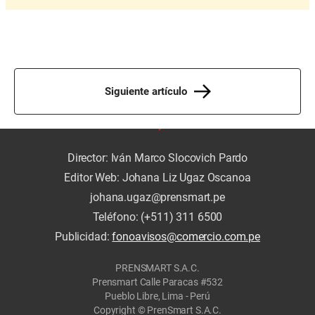
Siguiente artículo
Director: Iván Marco Slocovich Pardo
Editor Web: Johana Liz Ugaz Oscanoa
johana.ugaz@prensmart.pe
Teléfono: (+511) 311 6500
Publicidad:
fonoavisos@comercio.com.pe
PRENSMART S.A.C.
Prensmart Calle Paracas #532
Pueblo Libre, Lima - Perú
Copyright © PrenSmart S.A.C.