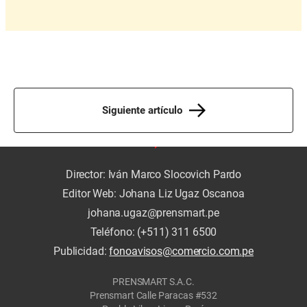
Siguiente artículo
Director: Iván Marco Slocovich Pardo
Editor Web: Johana Liz Ugaz Oscanoa
johana.ugaz@prensmart.pe
Teléfono: (+511) 311 6500
Publicidad:
fonoavisos@comercio.com.pe
PRENSMART S.A.C.
Prensmart Calle Paracas #532