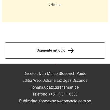
Siguiente artículo
Director: Iván Marco Slocovich Pardo
Editor Web: Johana Liz Ugaz Oscanoa
johana.ugaz@prensmart.pe
Teléfono: (+511) 311 6500
Publicidad:
fonoavisos@comercio.com.pe