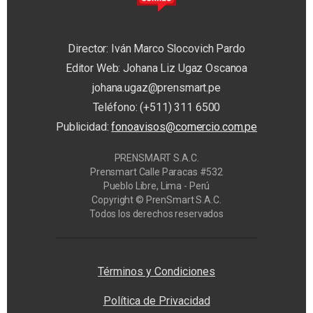
Director: Iván Marco Slocovich Pardo
Editor Web: Johana Liz Ugaz Oscanoa
johana.ugaz@prensmart.pe
Teléfono: (+511) 311 6500
Publicidad:
fonoavisos@comercio.com.pe
PRENSMART S.A.C.
Prensmart Calle Paracas #532
Pueblo Libre, Lima - Perú
Copyright © PrenSmart S.A.C.
Todos los derechos reservados
Privacy Manager
Términos y Condiciones
Política de Privacidad