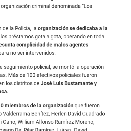
a organización criminal denominada “Los
de la Policía, la
organización se dedicaba a la
 los préstamos gota a gota, operando en toda
esunta complicidad de malos agentes
ara no ser intervenidos.
e seguimiento policial, se montó la operación
as. Más de 100 efectivos policiales fueron
n los distritos de
José Luis Bustamante y
aca.
10 miembros de la organización
que fueron
o Valderrama Benítez, Herlen David Cuadrado
ri Cano, William Alfonso Ramírez Moreno,
sario Del Pilar Ramírez Juárez, David