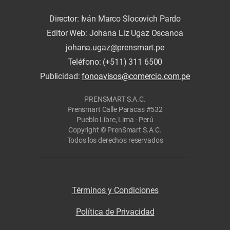
Director: Iván Marco Slocovich Pardo
Editor Web: Johana Liz Ugaz Oscanoa
johana.ugaz@prensmart.pe
Teléfono: (+511) 311 6500
Publicidad:
fonoavisos@comercio.com.pe
PRENSMART S.A.C.
Prensmart Calle Paracas #532
Pueblo Libre, Lima - Perú
Copyright © PrenSmart S.A.C.
Todos los derechos reservados
Términos y Condiciones
Política de Privacidad