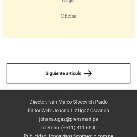
Siguiente artículo
Director: Iván Marco Slocovich Pardo
Editor Web: Johana Liz Ugaz Oscanoa
johana.ugaz@prensmart.pe
Teléfono: (+511) 311 6500
Publicidad:
fonoavisos@comercio.com.pe