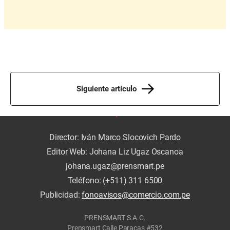
Siguiente artículo
Director: Iván Marco Slocovich Pardo
Editor Web: Johana Liz Ugaz Oscanoa
johana.ugaz@prensmart.pe
Teléfono: (+511) 311 6500
Publicidad:
fonoavisos@comercio.com.pe
PRENSMART S.A.C.
Prensmart Calle Paracas #532