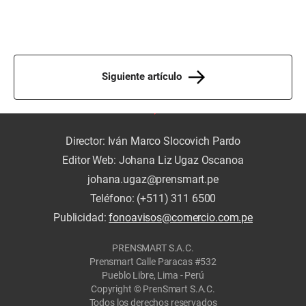
Siguiente artículo
Director: Iván Marco Slocovich Pardo
Editor Web: Johana Liz Ugaz Oscanoa
johana.ugaz@prensmart.pe
Teléfono: (+511) 311 6500
Publicidad:
fonoavisos@comercio.com.pe
PRENSMART S.A.C.
Prensmart Calle Paracas #532
Pueblo Libre, Lima - Perú
Copyright © PrenSmart S.A.C.
Todos los derechos reservados