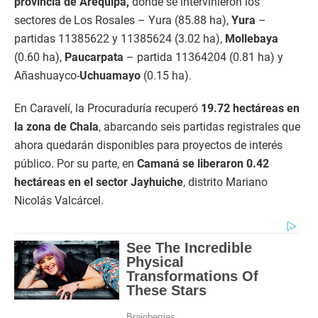
provincia de Arequipa,
donde se intervinieron los
sectores de Los Rosales – Yura (85.88 ha),
Yura
–
partidas 11385622 y 11385624 (3.02 ha),
Mollebaya
(0.60 ha),
Paucarpata
– partida 11364204 (0.81 ha) y
Añashuayco-
Uchuamayo
(0.15 ha).
En Caravelí, la Procuraduría recuperó
19.72 hectáreas en
la zona de Chala
, abarcando seis partidas registrales que
ahora quedarán disponibles para proyectos de interés
público. Por su parte, en
Camaná se liberaron 0.42
hectáreas en el sector Jayhuiche
, distrito Mariano
Nicolás Valcárcel.