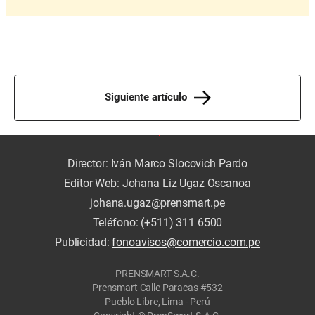
Siguiente artículo
Director: Iván Marco Slocovich Pardo
Editor Web: Johana Liz Ugaz Oscanoa
johana.ugaz@prensmart.pe
Teléfono: (+511) 311 6500
Publicidad:
fonoavisos@comercio.com.pe
PRENSMART S.A.C.
Prensmart Calle Paracas #532
Pueblo Libre, Lima - Perú