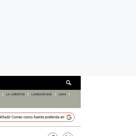
Cuadro
de
búsqueda
LA LIBERTAD
LAMBAYEQUE
LIMA
Añadir
Correo
como fuente preferida en