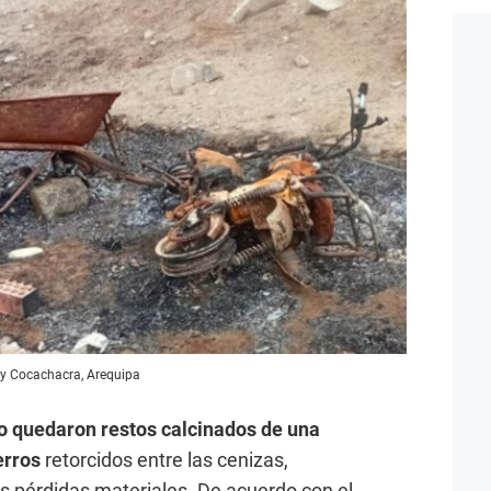
í y Cocachacra, Arequipa
o quedaron restos calcinados de una
erros
retorcidos entre las cenizas,
s pérdidas materiales. De acuerdo con el