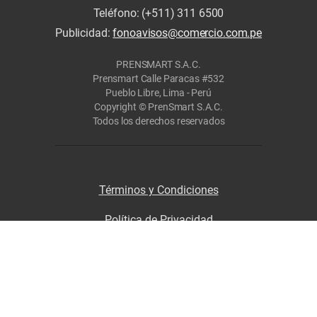
Teléfono: (+511) 311 6500
Publicidad:
fonoavisos@comercio.com.pe
PRENSMART S.A.C.
Prensmart Calle Paracas #532
Pueblo Libre, Lima - Perú
Copyright © PrenSmart S.A.C.
Todos los derechos reservados
Términos y Condiciones
Política de Privacidad
Politica de Cookies