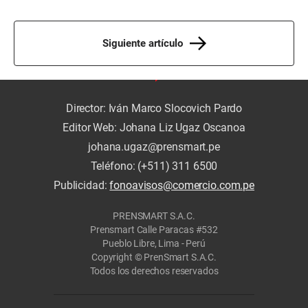
Siguiente artículo
Director: Iván Marco Slocovich Pardo
Editor Web: Johana Liz Ugaz Oscanoa
johana.ugaz@prensmart.pe
Teléfono: (+511) 311 6500
Publicidad:
fonoavisos@comercio.com.pe
PRENSMART S.A.C.
Prensmart Calle Paracas #532
Pueblo Libre, Lima - Perú
Copyright © PrenSmart S.A.C.
Todos los derechos reservados