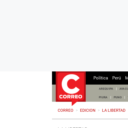
Política
Perú
M
AREQUIPA
AYAC
PIURA
PUNO
CORREO
>
EDICION
>
LA LIBERTAD