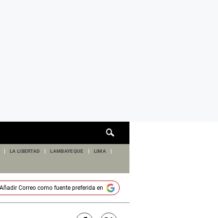
Cuadro
de
búsqueda
LA LIBERTAD
LAMBAYEQUE
LIMA
Añadir
Correo
como fuente preferida en