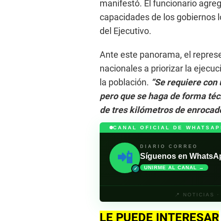
manifestó. El funcionario agre
capacidades de los gobiernos l
del Ejecutivo.
Ante este panorama, el represe
nacionales a priorizar la ejecu
la población.
“Se requiere con u
pero que se haga de forma t
de tres kilómetros de enrocad
CANAL OFICIAL DE WHATSAP
DIARIO CORREO
📲
Síguenos en WhatsApp 
UNIRME AL CANAL →
✓
📍 NOTICIAS 
LE PUEDE INTERESAR