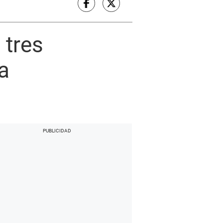
 tres
a