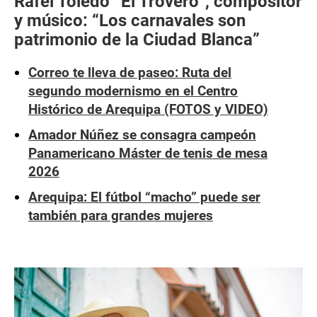
Rafel Toledo “El Trovero”, compositor
y músico: “Los carnavales son
patrimonio de la Ciudad Blanca”
Correo te lleva de paseo: Ruta del
segundo modernismo en el Centro
Histórico de Arequipa (FOTOS y VIDEO)
Amador Núñez se consagra campeón
Panamericano Máster de tenis de mesa
2026
Arequipa: El fútbol “macho” puede ser
también para grandes mujeres